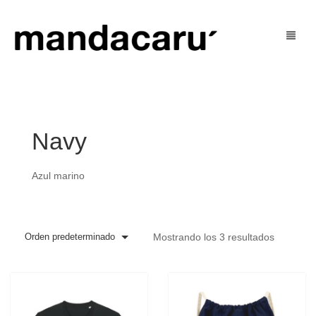
Tienda
Blog
mujer
Navy
U’ Social
hombre
Azul marino
U’ Justo
niñ@s
Contacto
outlet
Orden predeterminado
Mostrando los 3 resultados
Mi Cuenta
Cart
0