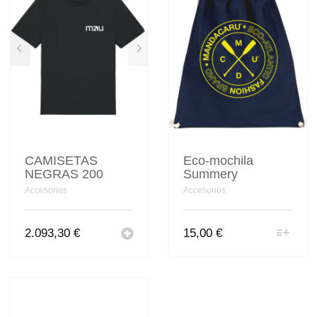
CAMISETAS
Eco-mochila
NEGRAS 200
Summery
Accesorios
Accesorios
Este
2.093,30
€
15,00
€
producto
tiene
múltiples
variantes.
Las
opciones