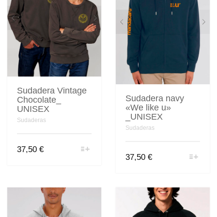
elegir
elegir
en
en
la
la
página
página
de
de
producto
producto
Sudadera Vintage
Sudadera navy
Chocolate_
«We like u»
UNISEX
_UNISEX
Sudaderas
Sudaderas
Este
37,50
€
Este
producto
37,50
€
producto
tiene
tiene
múltiples
múltiples
variantes.
variantes.
Las
Las
opciones
opciones
se
se