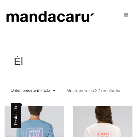
Tienda
Blog
mujer
Él
U’ Social
hombre
U’ Justo
niñ@s
Orden predeterminado
Mostrando los 22 resultados
Contacto
outlet
Mi Cuenta
Destacado
Cart
0