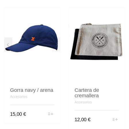
múltiples
variantes.
Las
opciones
se
pueden
elegir
en
la
página
de
producto
Gorra navy / arena
Cartera de
cremallera
Accesorios
Accesorios
Este
15,00
€
producto
Este
12,00
€
tiene
producto
múltiples
tiene