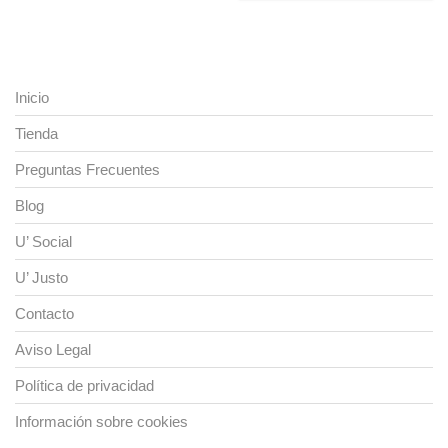
variantes.
múltiples
Las
variantes.
opciones
Las
se
opciones
pueden
se
Inicio
elegir
pueden
en
elegir
Tienda
la
en
página
la
Preguntas Frecuentes
de
página
producto
de
Blog
producto
U’ Social
U’ Justo
Contacto
Aviso Legal
Política de privacidad
Información sobre cookies