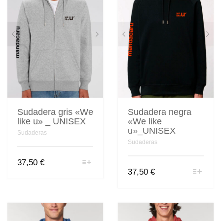
pueden
pueden
elegir
elegir
en
en
la
la
página
página
de
de
producto
producto
Sudadera gris «We
Sudadera negra
like u» _ UNISEX
«We like
u»_UNISEX
Sudaderas
Sudaderas
Este
37,50
€
producto
Este
37,50
€
tiene
producto
múltiples
tiene
variantes.
múltiples
Las
variantes.
opciones
Las