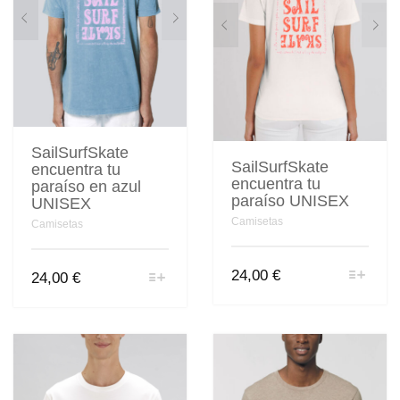
SailSurfSkate
SailSurfSkate
encuentra tu
encuentra tu
paraíso en azul
paraíso UNISEX
UNISEX
Camisetas
Camisetas
Este
24,00
€
Este
24,00
€
producto
producto
tiene
tiene
múltiples
múltiples
variantes.
variantes.
Las
Las
opciones
opciones
se
se