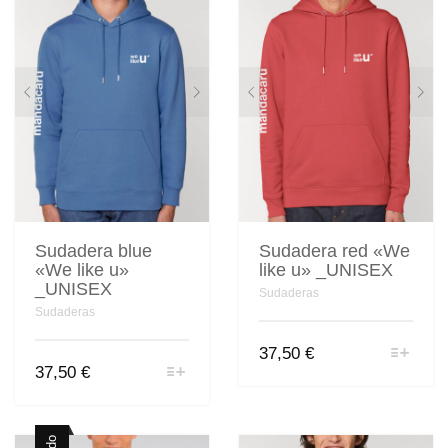
se
opciones
pueden
se
elegir
pueden
en
elegir
la
en
página
la
de
página
producto
de
producto
Sudadera blue
Sudadera red «We
«We like u»
like u» _UNISEX
_UNISEX
Sudaderas
Sudaderas
Este
37,50
€
producto
Este
37,50
€
tiene
producto
múltiples
tiene
variantes.
múltiples
Las
variantes.