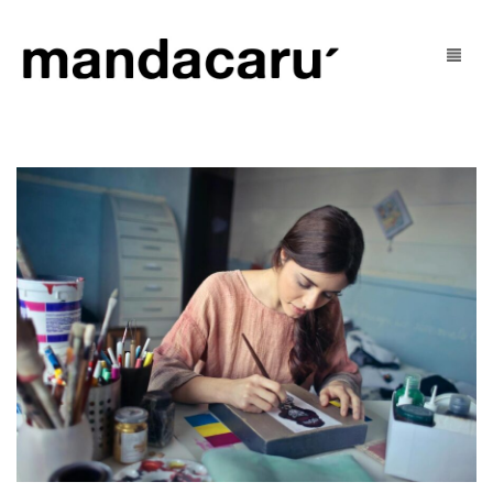
Tienda
Blog
mujer
U’ Social
hombre
U’ Justo
niñ@s
Contacto
outlet
Mi Cuenta
Cart
0