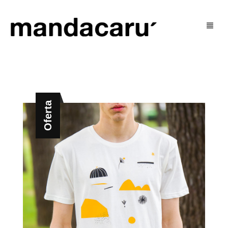
Tienda
Blog
mujer
Oferta
U’ Social
hombre
U’ Justo
niñ@s
Contacto
outlet
Mi Cuenta
Cart
0