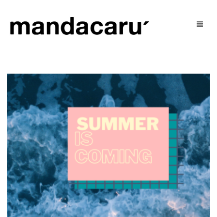
Tienda
Blog
mujer
U’ Social
hombre
U’ Justo
niñ@s
Contacto
outlet
Mi Cuenta
Cart
0