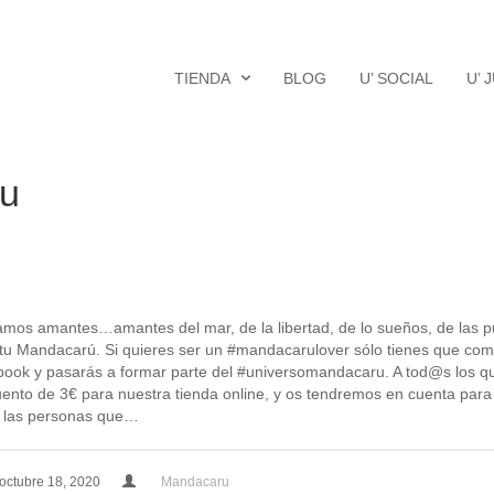
TIENDA
BLOG
U’ SOCIAL
U’ 
ru
mos amantes…amantes del mar, de la libertad, de lo sueños, de las pue
itu Mandacarú. Si quieres ser un #mandacarulover sólo tienes que com
ook y pasarás a formar parte del #universomandacaru. A tod@s los q
ento de 3€ para nuestra tienda online, y os tendremos en cuenta para
 las personas que…
octubre 18, 2020
Mandacaru