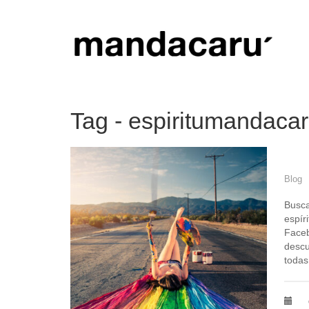
Tag - espiritumandaca
Blog
Busca
espír
Faceb
descu
todas