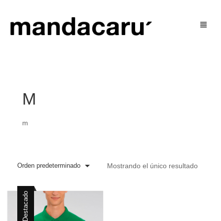
Tienda
Blog
mujer
M
U’ Social
hombre
m
U’ Justo
niñ@s
Contacto
outlet
Orden predeterminado
Mostrando el único resultado
Mi Cuenta
Destacado
Cart
0