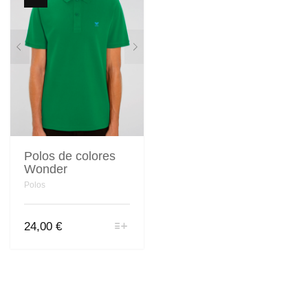
Polos de colores
Wonder
Polos
Este
24,00
€
producto
tiene
múltiples
variantes.
Las
opciones