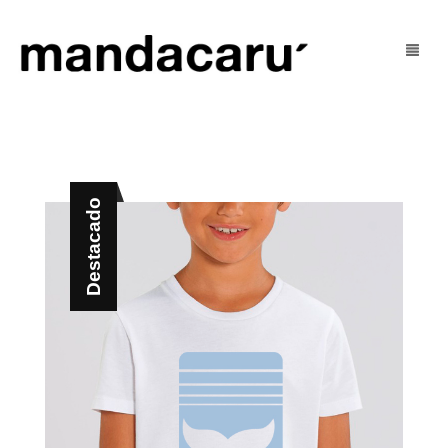
Tienda
Blog
mujer
Destacado
U’ Social
hombre
U’ Justo
niñ@s
Contacto
outlet
Mi Cuenta
Cart
0