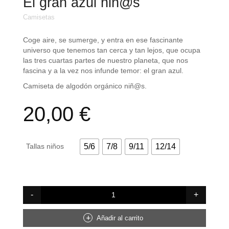
El gran azul niñ@s
Camisetas
Coge aire, se sumerge, y entra en ese fascinante
universo que tenemos tan cerca y tan lejos, que ocupa
las tres cuartas partes de nuestro planeta, que nos
fascina y a la vez nos infunde temor: el gran azul.
Camiseta de algodón orgánico niñ@s.
20,00
€
Tallas niños
5/6
7/8
9/11
12/14
El
gran
azul
niñ@s
Añadir al carrito
cantidad