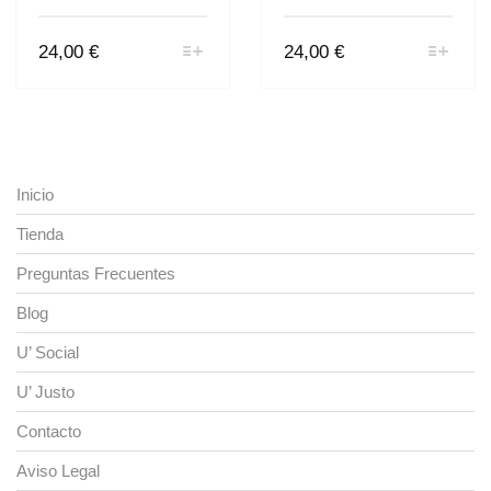
Este
Este
24,00
€
24,00
€
producto
producto
tiene
tiene
múltiples
múltiples
variantes.
variantes.
Las
Las
opciones
opciones
se
se
Inicio
pueden
pueden
elegir
elegir
Tienda
en
en
la
la
Preguntas Frecuentes
página
página
de
de
Blog
producto
producto
U’ Social
U’ Justo
Contacto
Aviso Legal