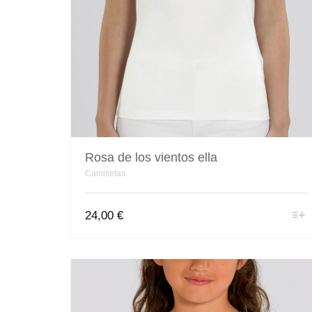
Rosa de los vientos ella
Camisetas
Este
24,00
€
producto
tiene
múltiples
variantes.
Las
opciones
se