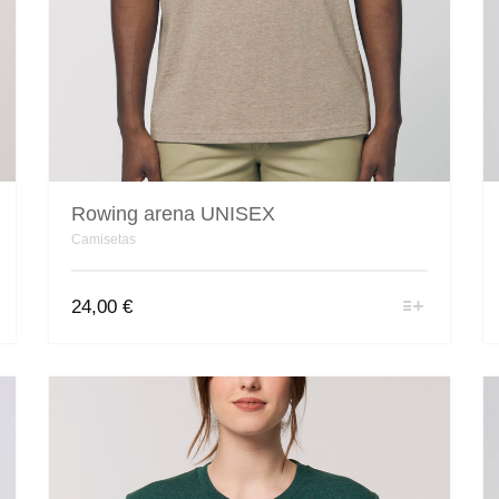
Rowing arena UNISEX
Camisetas
Este
24,00
€
producto
tiene
múltiples
variantes.
Las
opciones
se
pueden
elegir