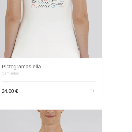
Pictogramas ella
Camisetas
Este
24,00
€
producto
tiene
múltiples
variantes.
Las
opciones
se