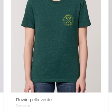
en
la
página
de
producto
Rowing ella verde
Camisetas