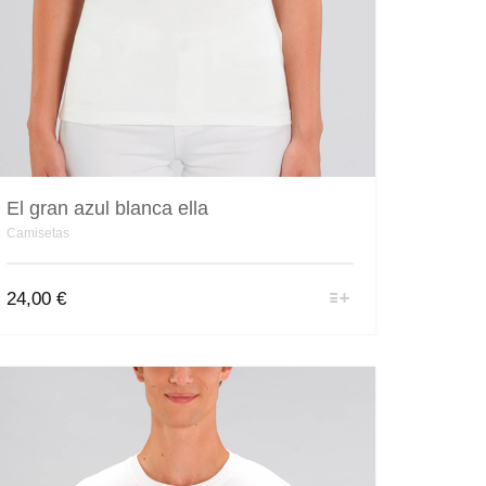
El gran azul blanca ella
Camisetas
Este
24,00
€
producto
tiene
múltiples
variantes.
Las
opciones
se
pueden
elegir