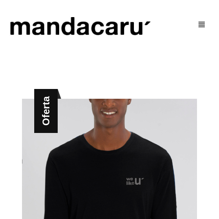
Tienda
Blog
mujer
Oferta
U’ Social
hombre
U’ Justo
niñ@s
Contacto
outlet
Mi Cuenta
Cart
0