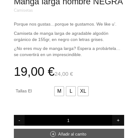
Manga larga hombre NEGRA
Camisetas
Porque nos gustas…porque te gustamos. We like u’.
Camiseta de manga larga de agradable algodón
orgánico de 155gr, en negro con letras grises.
¿No eres muy de manga larga? Espera a probártela…
se convertirá en un imprescindible.
El
El
19,00
€
24,00
€
precio
precio
Tallas El
M
L
XL
original
actual
era:
es:
24,00 €.
19,00 €.
Manga
larga
hombre
NEGRA
Añadir al carrito