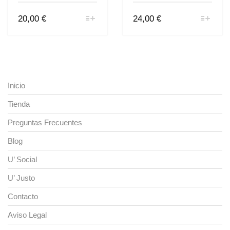
Este
Este
20,00
€
24,00
€
producto
producto
tiene
tiene
múltiples
múltiples
variantes.
variantes.
Las
Las
opciones
opciones
se
se
Inicio
pueden
pueden
elegir
elegir
Tienda
en
en
la
la
Preguntas Frecuentes
página
página
de
de
Blog
producto
producto
U’ Social
U’ Justo
Contacto
Aviso Legal