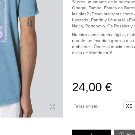
Si eres un amante de la navegac
Ortegal, Tambo, Estaca de Bares,
las olas? ¡Descubre spots como 
Lanzada, Pantín y Lóngara! ¿Ere
Navia, Portonovo, Os Rosales y 
Nuestra camiseta ecológica, ela
una de tus favoritas gracias a su
ambiente. ¡Únete al movimiento d
estilo de Mandacarú!
24,00
€
Tallas unisex
XS
SailSurfSkate
Añadi