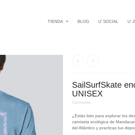
TIENDA
BLOG
U’ SOCIAL
U’ 
SailSurfSkate en
UNISEX
Camisetas
¿Estás listo para explorar los de
camiseta ecológica de Mandacaru, 
del Atlántico y practicas tus depo