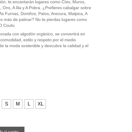
ión, te encantarán lugares como Cíes, Muros,
 Ons, A Illa y A Pobra. ¿Prefieres cabalgar sobre
As Furnas, Doniños, Patos, Areoura, Malpica, A
s más de patinar? No te pierdas lugares como
O Couto.
borada con algodón orgánico, se convertirá en
 comodidad, estilo y respeto por el medio
e la moda sostenible y descubre la calidad y el
S
M
L
XL
r al carrito