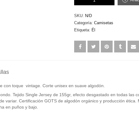
encuentra
tu
paraíso
SKU:
N/D
en
Categoría:
Camisetas
azul
Etiqueta:
Él
UNISEX
cantidad
llas
 con toque vintage. Corte unisex en suave algodón.
ondo. Tejido Single Jersey de 155gr, efecto desgastado en todas las c
e variar. Certificación GOTS de algodón orgánico y producción ética. 
cha en puños y bajo.