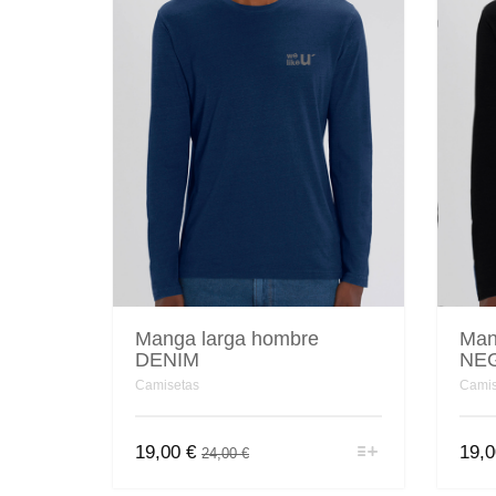
Manga larga hombre
Man
DENIM
NE
Camisetas
Camis
Este
El
El
19,00
€
19,
24,00
€
producto
precio
precio
tiene