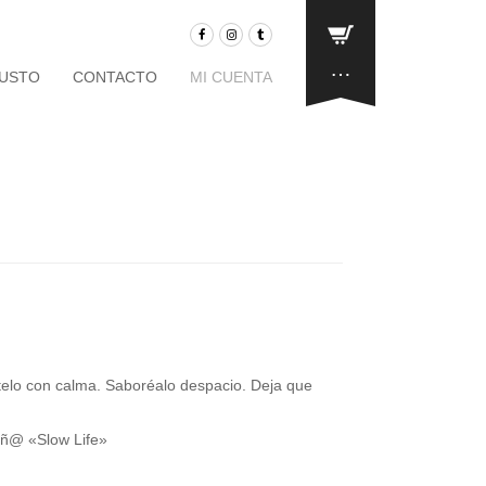
…
JUSTO
CONTACTO
MI CUENTA
telo con calma. Saboréalo despacio. Deja que
iñ@ «Slow Life»