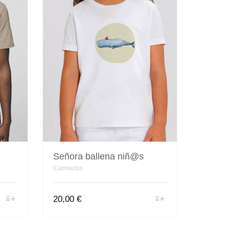
Señora ballena niñ@s
Camisetas
Este
20,00
€
producto
tiene
múltiples