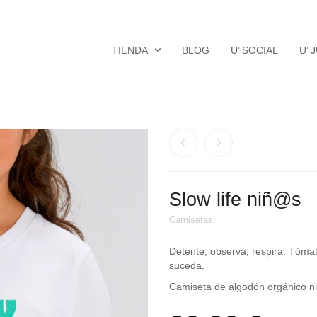
TIENDA
BLOG
U’ SOCIAL
U’ 
Slow life niñ@s
Camisetas
Detente, observa, respira. Tóma
suceda.
Camiseta de algodón orgánico n