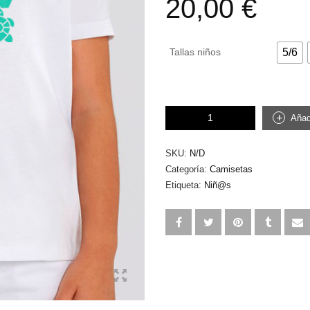
20,00
€
Tallas niños
5/6
Slow
Añadi
life
niñ@s
cantidad
SKU:
N/D
Categoría:
Camisetas
Etiqueta:
Niñ@s