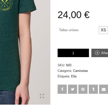
24,00
€
Tallas unisex
XS
Rowing
Añadi
ella
verde
cantidad
SKU:
N/D
Categoría:
Camisetas
Etiqueta:
Ella