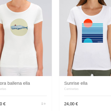
ra ballena ella
Sunrise ella
etas
Camisetas
Este
Este
00
€
24,00
€
producto
producto