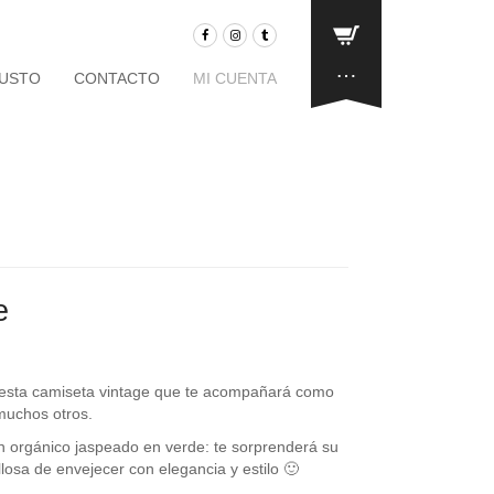
…
JUSTO
CONTACTO
MI CUENTA
e
esta camiseta vintage que te acompañará como
muchos otros.
 orgánico jaspeado en verde: te sorprenderá su
llosa de envejecer con elegancia y estilo 🙂