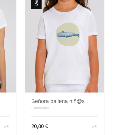
Señora ballena niñ@s
Camisetas
Este
20,00
€
producto