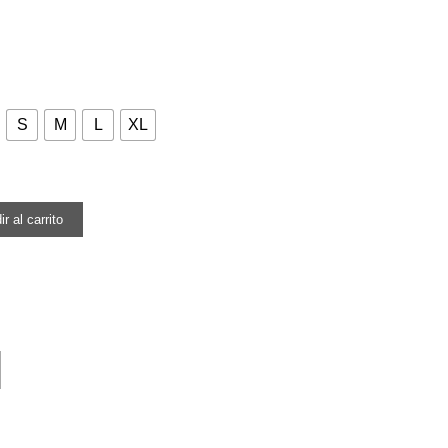
S
M
L
XL
r al carrito