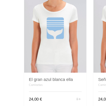
El gran azul blanca ella
Seño
Camisetas
Camis
Este
24,00
€
24,
producto